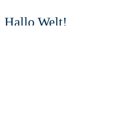
Hallo Welt!
Willkommen bei WordPress. Dies ist dein erster Beitrag. Bearbeite
oder lösche ihn und beginne mit dem Schreiben!
Kontakt
T
05432 59649-0
F
05432 59649-99